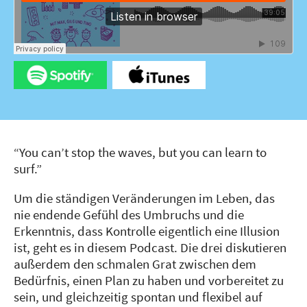
18 Jahre (DE)
#SFTB (DE)
14 Jahre (DE)
More
SPOTIFY
APPLE
“You can’t stop the waves, but you can learn to
Imprint & Privacy Policy
surf.”
Kreativagentur und Unbesiegbarkeits-Center
Um die ständigen Veränderungen im Leben, das
nie endende Gefühl des Umbruchs und die
Erkenntnis, dass Kontrolle eigentlich eine Illusion
ist, geht es in diesem Podcast. Die drei diskutieren
außerdem den schmalen Grat zwischen dem
Bedürfnis, einen Plan zu haben und vorbereitet zu
sein, und gleichzeitig spontan und flexibel auf