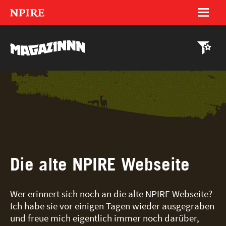
NPIRE
About
14 mit Max, Gilg & Tino (DE)
MAGAZINNN
Magazinnn
Celebrationnns
Trash Tombola
Die alte NPIRE Webseite
Hyperinteractive
Wer erinnert sich noch an die
alte NPIRE Webseite
?
Ich habe sie vor einigen Tagen wieder ausgegraben
LIQUID Photography
und freue mich eigentlich immer noch darüber,
Reachlab