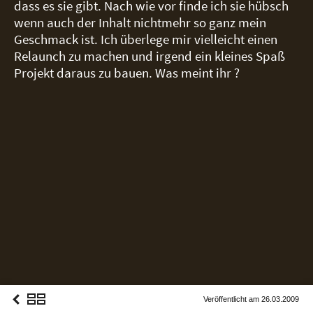
dass es sie gibt. Nach wie vor finde ich sie hübsch
Social Noise
wenn auch der Inhalt nichtmehr so ganz mein
Food Embassy
Geschmack ist. Ich überlege mir vielleicht einen
Relaunch zu machen und irgend ein kleines Spaß
Grindel EV
Projekt daraus zu bauen. Was meint ihr ?
18 Jahre (DE)
#SFTB (DE)
14 Jahre (DE)
More
Imprint & Privacy Policy
Veröffentlicht am 26.03.2009