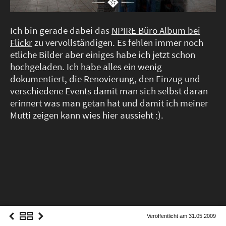
Social Noise
Food Embassy
Ich bin gerade dabei das
NPIRE Büro Album bei
Grindel EV
Flickr
zu vervollständigen. Es fehlen immer noch
etliche Bilder aber einiges habe ich jetzt schon
hochgeladen. Ich habe alles ein wenig
dokumentiert, die Renovierung, den Einzug und
verschiedene Events damit man sich selbst daran
18 Jahre (DE)
erinnert was man getan hat und damit ich meiner
#SFTB (DE)
Mutti zeigen kann wies hier aussieht :).
14 Jahre (DE)
More
Imprint & Privacy Policy
Veröffentlicht am 31.05.2009