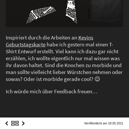
Social Noise
Food Embassy
Grindel EV
Inspiriert durch die Arbeiten an
Kevins
Geburtstagskarte
habe ich gestern mal einen T-
Shirt Entwurf erstellt. Viel kann ich dazu gar nicht
18 Jahre (DE)
erzählen, ich wollte eigentlich nur mal wissen was
#SFTB (DE)
ihr davon haltet. Sind die Knochen zu morbide und
14 Jahre (DE)
man sollte vielleicht lieber Würstchen nehmen oder
More
sowas? Oder ist morbide gerade cool? 😉
Ich würde mich über Feedback freuen…
Imprint & Privacy Policy
Veröffentlicht am 18.05.2011