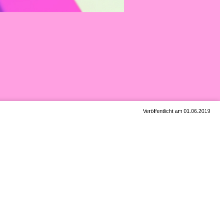
Veröffentlicht am 01.06.2019
raktischer Büroartikel-
 ein Tacker-Radiergummi
o effizient. You heard it