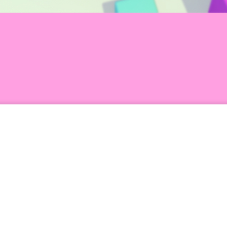
iergummi, um genau zu sein. Und zwar in p
nen Tacker und ein Radiergummi, wenn man
mit einer Klappe. Bürobedarf war noch nie s