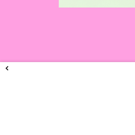
Previous
Overview
Next
Post
Post
Wir geben dir Gummi! Rad
Form. Wer will schon ei
haben kann? Zwei Fliegen 